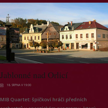
Jablonné nad Orlicí
18. SRPNA V 19:00
MIB Quartet: špičkoví hráči předních