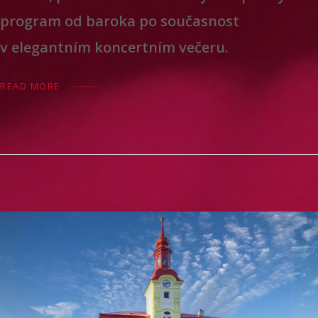
program od baroka po současnost
v elegantním koncertním večeru.
READ MORE