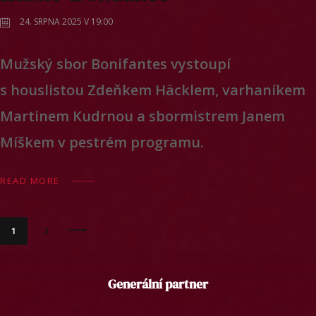
24. SRPNA 2025 V 19:00
Mužský sbor Bonifantes vystoupí
s houslistou Zdeňkem Häcklem, varhaníkem
Martinem Kudrnou a sbormistrem Janem
Míškem v pestrém programu.
READ MORE
>
1
2
Generální partner