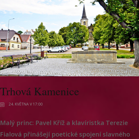
Trhová Kamenice
24. KVĚTNA V 17:00
Malý princ: Pavel Kříž a klavíristka Terezie
Fialová přinášejí poetické spojení slavného