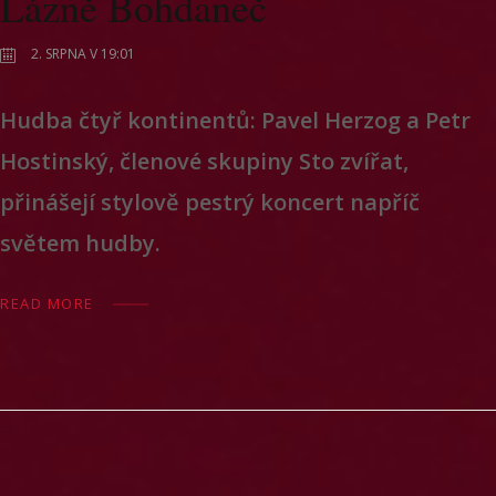
Lázně Bohdaneč
2. SRPNA V 19:01
Hudba čtyř kontinentů: Pavel Herzog a Petr
Hostinský, členové skupiny Sto zvířat,
přinášejí stylově pestrý koncert napříč
světem hudby.
READ MORE