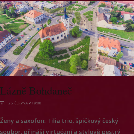
Lázně Bohdaneč
28. ČERVNA V 19:00
Ženy a saxofon: Tilia trio, špičkový český
soubor, přináší virtuózní a stylově pestrý