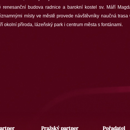
ě renesanční budova radnice a barokní kostel sv. Máří Mag
 významnými místy ve městě provede návštěvníky naučná trasa 
í okolní příroda, lázeňský park i centrum města s fontánami.
artner
Pražský partner
Pořadatel