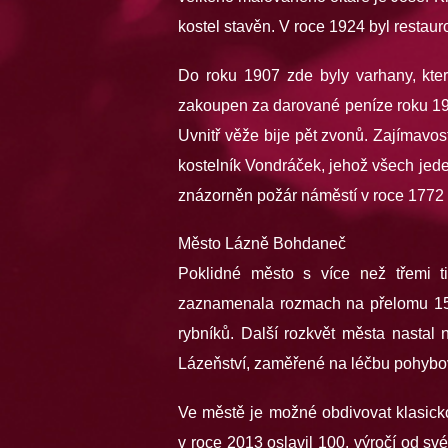
kostel stavěn. V roce 1924 byl resta
Do roku 1907 zde byly varhany, kter
zakoupen za darované peníze roku 190
Uvnitř věže bije pět zvonů. Zajímavost
kostelník Vondráček, jehož všech jede
znázorněn požár náměstí v roce 1772 
Město Lázně Bohdaneč
Poklidné město s více než třemi 
zaznamenala rozmach na přelomu 15. a
rybníků. Další rozkvět města nastal
Lázeňství, zaměřené na léčbu pohybové
Ve městě je možné obdivovat klasicko
v roce 2013 oslavil 100. výročí od sv