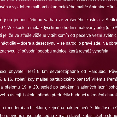
urován a vyzdoben malbami akademického malíře Antonína Häusl
é jsou jednou třetinou varhan ze zrušeného kostela v Sedlc
7. Věž kostela měla kdysi kromě hodin i malovaný orloj (díl
í je, že ve střeše věže je vidět komín od pece ve věžní světnici
náct dětí – dcera a deset synů – se narodilo právě zde. Na obraz
zachycující původní podobu radnice, která rovněž vyhořela.
tisíci obyvateli leží 8 km severozápadně od Pardubic. 
 16. století, kdy majitel pardubického panství Vilém z Pernš
 na přelomu 19. a 20. století po založení slatinných lázní
ho ústrojí, i okolní příroda předurčily budoucí rekreační chara
u i moderní architekturu, zejména pak jedinečné dílo Josefa 
ého otevření, našel jako jedna z mála staveb kubistického slohu 