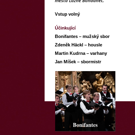
města Lázně Bohdaneč.
Vstup volný
Účinkující
Bonifantes – mužský sbor
Zdeněk Häckl – housle
Martin Kudrna – varhany
Jan Míšek – sbormistr
Bonifantes