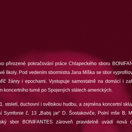
o přirozené pokračování práce Chlapeckého sboru BONIFANTE
ové školy. Pod vedením sbormistra Jana Míška se sbor vyprofilova
říč žánry i epochami. Vystupuje samostatně na domácí i zah
koncertního turné po Spojených státech amerických.
1. století, duchovní i světskou hudbu, a zejména koncertní sk
ní Symfonie č. 13 „Babij jar“ D. Šostakoviče, Polní mše B. M
ský sbor BONIFANTES zároveň pravidelně uvádí nová dí