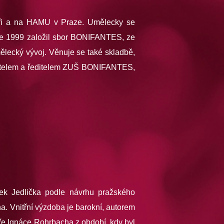
atoři a na HAMU v Praze. Umělecky se
oce 1999 založil sbor BONIFANTES, ze
ělecký vývoj. Věnuje se také skladbě,
ladatelem a ředitelem ZUŠ BONIFANTES,
išek Jedlička podle návrhu pražského
. Vnitřní výzdoba je barokní, autorem
ře Ignáce Rohrbacha z období, kdy byl