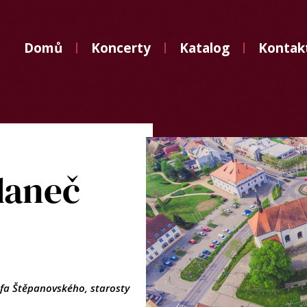
Domů
Domů
Koncerty
Katalog
Kontak
Koncerty
Katalog
Kontakt
daneč
sefa Štěpanovského,
starosty