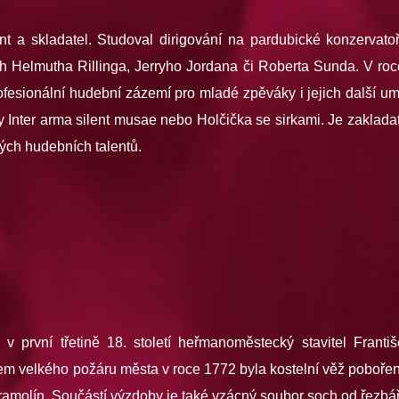
gent a skladatel. Studoval dirigování na pardubické konzerv
ch Helmutha Rillinga, Jerryho Jordana či Roberta Sunda. V r
ofesionální hudební zázemí pro mladé zpěváky i jejich další um
ty Inter arma silent musae nebo Holčička se sirkami. Je zak
ých hudebních talentů.
 v první třetině 18. století heřmanoměstecký stavitel Frant
m velkého požáru města v roce 1772 byla kostelní věž pobořena
ramolín. Součástí výzdoby je také vzácný soubor soch od řezbá