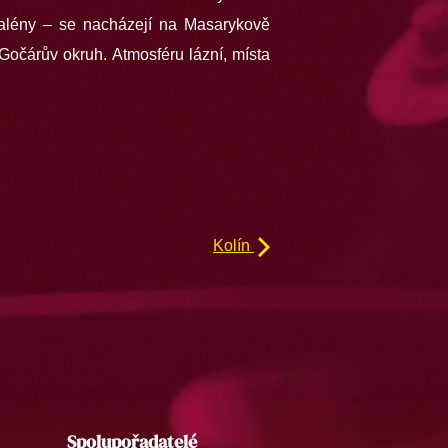
dalény – se nacházejí na Masarykově
Gočárův okruh. Atmosféru lázní, místa
Kolín
Spolupořadatelé