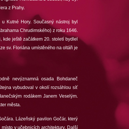
era z Prahy.
i u Kutné Hory. Současný nástroj byl
o Abrahama Chrudimského) z roku 1646.
, kde ještě začátkem 20. století bydlel
e sv. Floriána umístěného na oltáři je
Původně nevýznamná osada Bohdaneč
tejna vybudoval v okolí rozsáhlou síť
 bohdanečským rodákem Janem Veselým.
kter města.
Gočára. Lázeňský pavilon Gočár, který
místo v učebnicích architektury. Další