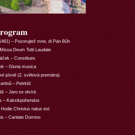
rogram
1461) – Pozorujtež mne, dí Pán Bůh
 Missa Deum Totti Laudate
áček – Constitues
ek – Gloria musica
é písně (2. světová premiéra)
artinů – Petrklíč
áš – Jaro se otvírá
is – Kaksikpühendus
Hodie Christus natus est
nis – Cantate Domino