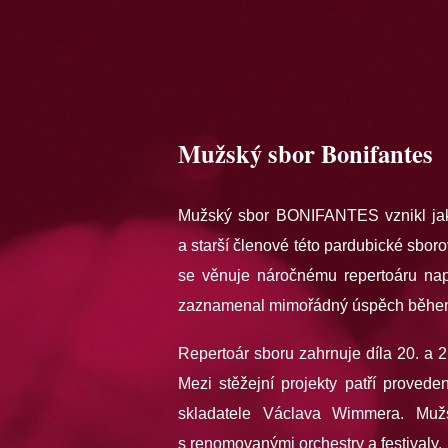
Mužský sbor Bonifantes
Mužský sbor BONIFANTES vznikl jak
a starší členové této pardubické sbor
se věnuje náročnému repertoáru nap
zaznamenal mimořádný úspěch během 
Repertoár sboru zahrnuje díla 20. a 2
Mezi stěžejní projekty patří provede
skladatele Václava Wimmera. Muž
s renomovanými orchestry a festivaly.