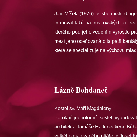
Jan Míšek (1976) je sbormistr, diri
formoval také na mistrovských kurze
kterého pod jeho vedením vyrostlo pr
mezi jeho oceňovaná díla patří kantá
která se specializuje na výchovu mlad
Lázně Bohdaneč
Kostel sv. Máří Magdalény
Barokní jednolodní kostel vybudoval
architekta Tomáše Haffeneckera. Běhe
velkého malovaného oltáře je Josef K