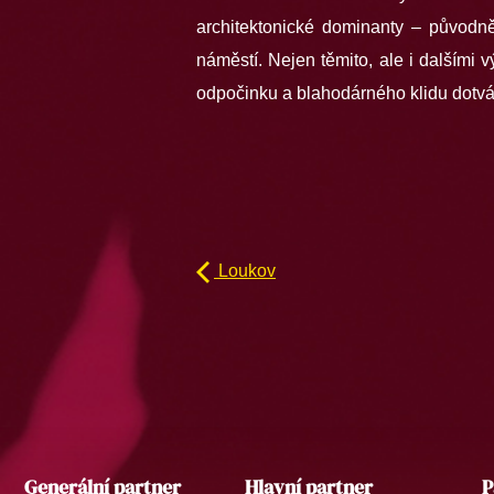
architektonické dominanty – původn
náměstí. Nejen těmito, ale i dalšími
odpočinku a blahodárného klidu dotvář
Loukov
Generální partner
Hlavní partner
P