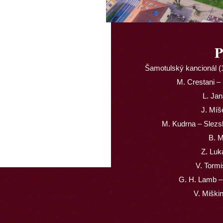
P
Šamotulský kancionál (
M. Crestani –
L. Jan
J. Míš
M. Kudrna – Slezsk
B. M
Z. Luk
V. Torm
G. H. Lamb – 
V. Miški