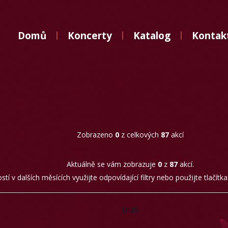
Domů
Domů
Koncerty
Katalog
Kontak
Koncerty
Katalog
Kontakt
Zobrazeno
0
z celkových
87
akcí
Aktuálně se vám zobrazuje
0
z
87
akcí.
tí v dalších měsících využijte odpovídající filtry nebo použijte tlačítk
DNES