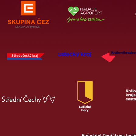
Pořadatel Dvořákova festi