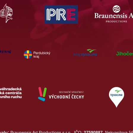
valu:
Braunensis Art Productions s.r.o., IČO:
27590887,
Nekvasilova 56