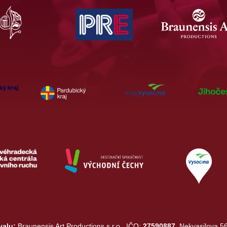
valu:
Braunensis Art Productions s.r.o., IČO:
27590887,
Nekvasilova 56