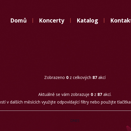
Domů
Domů
Koncerty
Katalog
Kontak
Koncerty
Katalog
Kontakt
Zobrazeno
0
z celkových
87
akcí
Aktuálně se vám zobrazuje
0
z
87
akcí.
tí v dalších měsících využijte odpovídající filtry nebo použijte tlačítk
DNES