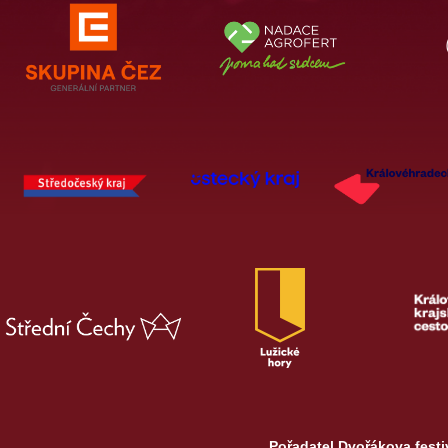
Pořadatel Dvořákova festi