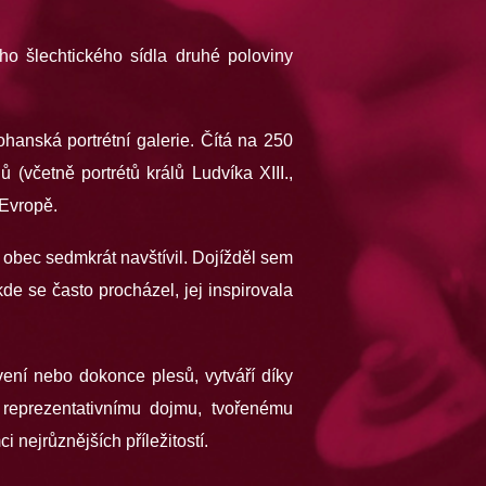
o šlechtického sídla druhé poloviny
hanská portrétní galerie. Čítá na 250
(včetně portrétů králů Ludvíka XIII.,
 Evropě.
obec sedmkrát navštívil. Dojížděl sem
 se často procházel, jej inspirovala
vení nebo dokonce plesů, vytváří díky
 reprezentativnímu dojmu, tvořenému
 nejrůznějších příležitostí.