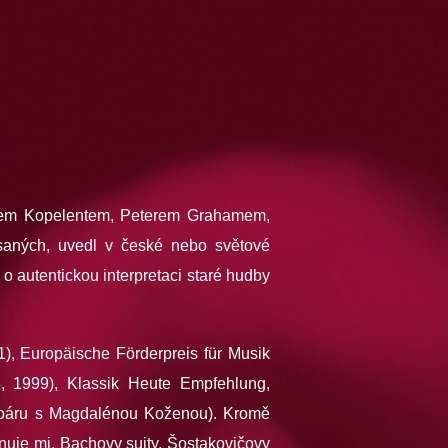
rkem Kopelentem, Peterem Grahamem,
aných, uvedl v české nebo světové
o autentickou interpretaci staré hudby
, Europäische Förderpreis für Musik
, 1999), Klassik Heute Empfehlung,
toáru s Magdalénou Koženou). Kromě
nuje mj. Bachovy suity, Šostakovičovy