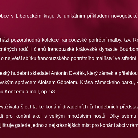
ce v Libereckém kraji. Je unikátním příkladem novogotickéh
zí pozoruhodná kolekce francouzské portrétní malby, tzv. Ro
zněných rodů i členů francouzské královské dynastie Bourbonů 
o největší sbírku francouzského portrétního malířství ve střední
ský hudební skladatel Antonín Dvořák, který zámek a přilehlou 
ovským správcem Aloisem Göbelem. Krása zámeckého parku, kde
u Koncertu a moll, op. 53.
využívala šlechta ke konání divadelních či hudebních předsta
edí pro konání akcí s velkým množstvím hostů. Díky svému
šťuje galerie jedno z nejkrásnějších míst pro konání akcí v rámci