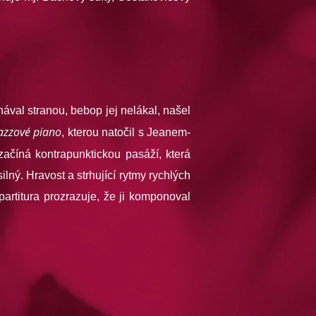
ával stranou, bebop jej nelákal, našel
jazzové piano
, kterou natočil s Jeanem-
ačíná kontrapunktickou pasáží, která
lný. Hravost a strhující rytmy rychlých
 partitura prozrazuje, že ji komponoval