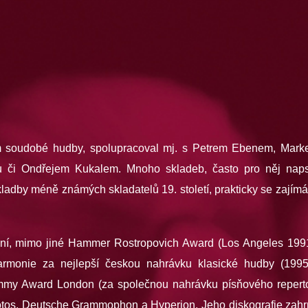
em soudobé hudby, spolupracoval mj. s Petrem Ebenem, Ma
či Ondřejem Kukalem. Mnoho skladeb, často pro něj naps
adby méně známých skladatelů 19. století, prakticky se zajímá 
ní, mimo jiné Hammer Rostropovich Award (Los Angeles 1991)
rmonie za nejlepší českou nahrávku klasické hudby (1995
mmy Award London (za společnou nahrávku písňového reper
Lotos, Deutsche Grammophon a Hyperion. Jeho diskografie zahr