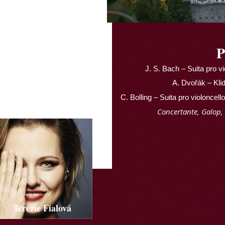
P
J. S. Bach – Suita pro v
A. Dvořák – Klid
C. Bolling – Suita pro violoncello
Concertante, Galop,
Terezie Fialová
Tomáš Vybíral