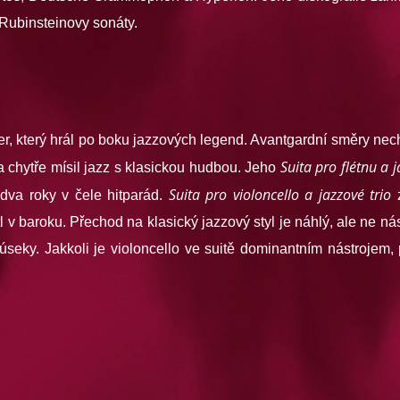
 Rubinsteinovy sonáty.
er, který hrál po boku jazzových legend. Avantgardní směry nech
Suita pro flétnu a 
 a chytře mísil jazz s klasickou hudbou. Jeho
Suita pro violoncello a jazzové trio
dva roky v čele hitparád.
z
 v baroku. Přechod na klasický jazzový styl je náhlý, ale ne nási
i úseky. Jakkoli je violoncello ve suitě dominantním nástrojem,