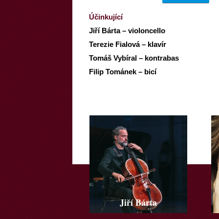
Účinkující
Jiří Bárta – violoncello
Terezie Fialová – klavír
Tomáš Vybíral – kontrabas
Filip Tománek – bicí
Jiří Bárta