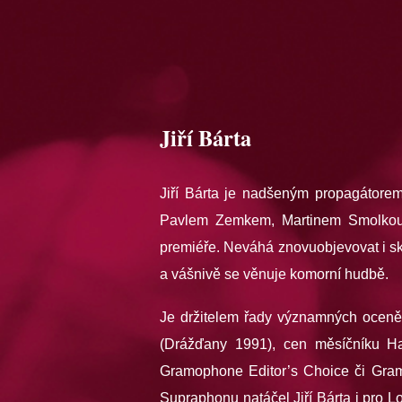
Jiří Bárta
Jiří Bárta je nadšeným propagátor
Pavlem Zemkem, Martinem Smolkou 
premiéře. Neváhá znovuobjevovat i skl
a vášnivě se věnuje komorní hudbě.
Je držitelem řady významných oceně
(Drážďany 1991), cen měsíčníku Ha
Gramophone Editor’s Choice či Gra
Supraphonu natáčel Jiří Bárta i pro 