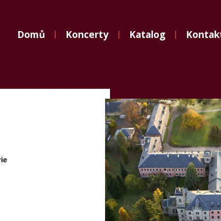
Domů
Domů
Koncerty
Katalog
Kontak
Koncerty
Katalog
Kontakt
ie