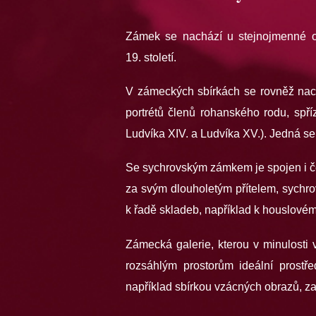
Zámek se nachází u stejnojmenné ob
19. století.
V zámeckých sbírkách se rovněž nachá
portrétů členů rohanského rodu, spří
Ludvíka XIV. a Ludvíka XV.). Jedná se 
Se sychrovským zámkem je spojen i če
za svým dlouholetým přítelem, sychr
k řadě skladeb, například k houslovém
Zámecká galerie, kterou v minulosti 
rozsáhlým prostorům ideální prostř
například sbírkou vzácných obrazů, zaji