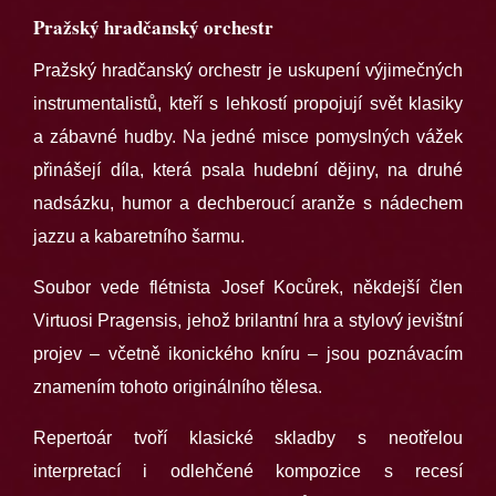
Pražský hradčanský orchestr
Pražský hradčanský orchestr je uskupení výjimečných
instrumentalistů, kteří s lehkostí propojují svět klasiky
a zábavné hudby. Na jedné misce pomyslných vážek
přinášejí díla, která psala hudební dějiny, na druhé
nadsázku, humor a dechberoucí aranže s nádechem
jazzu a kabaretního šarmu.
Soubor vede flétnista Josef Kocůrek, někdejší člen
Virtuosi Pragensis, jehož brilantní hra a stylový jevištní
projev – včetně ikonického kníru – jsou poznávacím
znamením tohoto originálního tělesa.
Repertoár tvoří klasické skladby s neotřelou
interpretací i odlehčené kompozice s recesí