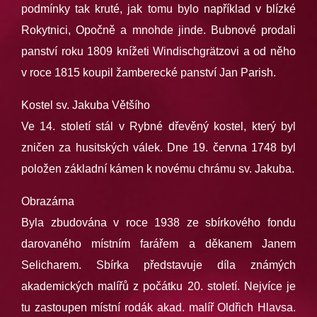
podmínky tak kruté, jak tomu bylo například v blízké
Rokytnici, Opočně a mnohde jinde. Bubnové prodali
panství roku 1809 knížeti Windischgrätzovi a od něho
v roce 1815 koupil žamberecké panství Jan Parish.
Kostel sv. Jakuba Většího
Ve 14. století stál v Rybné dřevěný kostel, který byl
zničen za husitských válek. Dne 19. června 1748 byl
položen základní kámen k novému chrámu sv. Jakuba.
Obrazárna
Byla zbudována v roce 1938 ze sbírkového fondu
darovaného místním farářem a děkanem Janem
Selicharem. Sbírka představuje díla známých
akademických malířů z počátku 20. století. Nejvíce je
tu zastoupen místní rodák akad. malíř Oldřich Hlavsa.