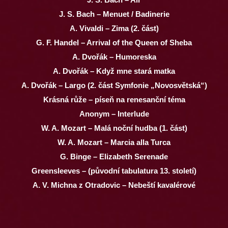
J. S. Bach – Menuet / Badinerie
A. Vivaldi – Zima (2. část)
G. F. Handel – Arrival of the Queen of Sheba
A. Dvořák – Humoreska
A. Dvořák – Když mne stará matka
A. Dvořák – Largo (2. část Symfonie „Novosvětská“)
Krásná růže – píseň na renesanční téma
Anonym – Interlude
W. A. Mozart – Malá noční hudba (1. část)
W. A. Mozart – Marcia alla Turca
G. Binge – Elizabeth Serenade
Greensleeves – (původní tabulatura 13. století)
A. V. Michna z Otradovic – Nebeští kavalérové