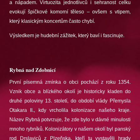
a nápadem. Virtuozita jednotlivců i sehranost celku
evokují špičkové komorní těleso – ovšem s vtipem,
který klasickým koncertům často chybí.
Výsledkem je hudební zážitek, který baví i fascinuje.
Rybná nad Zdobnicí
První písemná zmínka o obci pochází z roku 1354.
Vznik obce a blízkého okolí je historicky kladen do
druhé poloviny 13. století, do období vlády Přemysla
Otakara II., kdy vrcholila kolonizace našeho kraje.
Název Rybná potvrzuje, že zde bylo v dávné minulosti
mnoho rybníků. Kolonizátory v našem okolí byl panský
rod Drslaviců z Plzeňska, kteří tu vystavěli hrady