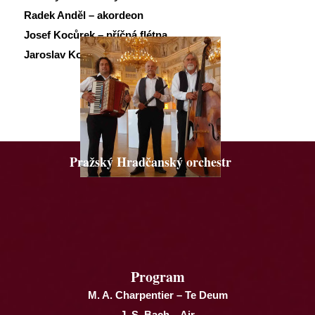
Radek Anděl – akordeon
Josef Kocůrek – příčná flétna
Jaroslav Kovář – kontrabas
Pražský Hradčanský orchestr
Program
M. A. Charpentier – Te Deum
J. S. Bach – Air