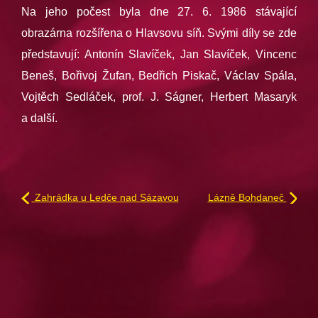
Na jeho počest byla dne 27. 6. 1986 stávající
obrazárna rozšířena o Hlavsovu síň. Svými díly se zde
představují: Antonín Slavíček, Jan Slavíček, Vincenc
Beneš, Bořivoj Žufan, Bedřich Piskač, Václav Spála,
Vojtěch Sedláček, prof. J. Ságner, Herbert Masaryk
a další.
Zahrádka u Ledče nad Sázavou
Lázně Bohdaneč