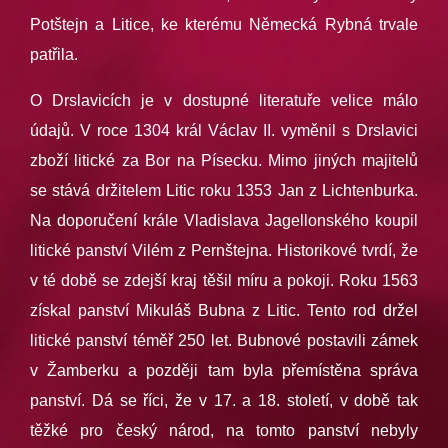
Potštejn a Litice, ke kterému Německá Rybná trvale
patřila.
O Drslavicích je v dostupné literatuře velice málo
údajů. V roce 1304 král Václav II. vyměnil s Drslavici
zboží litické za Bor na Písecku. Mimo jiných majitelů
se stává držitelem Litic roku 1353 Jan z Lichtenburka.
Na doporučení krále Vladislava Jagellonského koupil
litické panství Vilém z Pernštejna. Historikové tvrdí, že
v té době se zdejší kraj těšil míru a pokoji. Roku 1563
získal panství Mikuláš Bubna z Litic. Tento rod držel
litické panství téměř 250 let. Bubnové postavili zámek
v Žamberku a později tam byla přemístěna správa
panství. Dá se říci, že v 17. a 18. století, v době tak
těžké pro český národ, na tomto panství nebyly