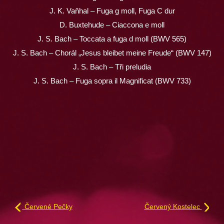
J. K. Vaňhal – Fuga g moll, Fuga C dur
D. Buxtehude – Ciaccona e moll
J. S. Bach – Toccata a fuga d moll (BWV 565)
J. S. Bach – Chorál „Jesus bleibet meine Freude“ (BWV 147)
J. S. Bach – Tři preludia
J. S. Bach – Fuga sopra il Magnificat (BWV 733)
Červené Pečky
Červený Kostelec