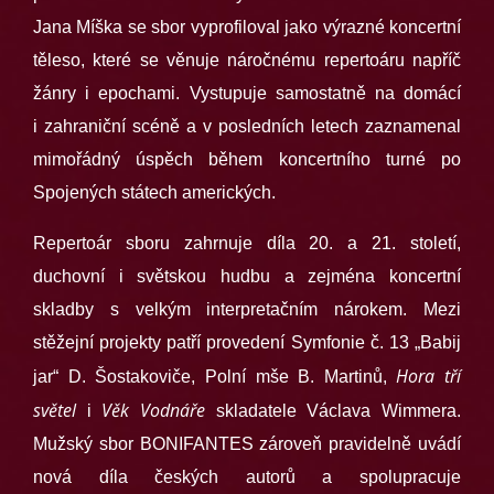
Jana Míška se sbor vyprofiloval jako výrazné koncertní
těleso, které se věnuje náročnému repertoáru napříč
žánry i epochami. Vystupuje samostatně na domácí
i zahraniční scéně a v posledních letech zaznamenal
mimořádný úspěch během koncertního turné po
Spojených státech amerických.
Repertoár sboru zahrnuje díla 20. a 21. století,
duchovní i světskou hudbu a zejména koncertní
skladby s velkým interpretačním nárokem. Mezi
stěžejní projekty patří provedení Symfonie č. 13 „Babij
Hora tří
jar“ D. Šostakoviče, Polní mše B. Martinů,
světel
Věk Vodnáře
i
skladatele Václava Wimmera.
Mužský sbor BONIFANTES zároveň pravidelně uvádí
nová díla českých autorů a spolupracuje