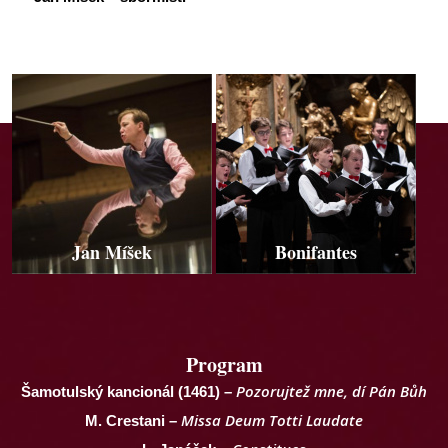
Jan Míšek
Bonifantes
Program
Pozorujtež mne, dí Pán Bůh
Šamotulský kancionál (1461) –
Missa Deum Totti Laudate
M. Crestani –