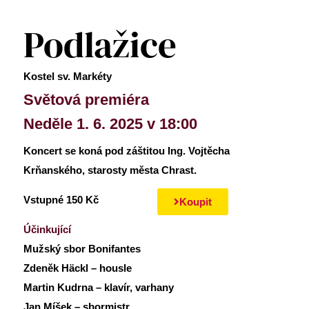
Podlažice
Kostel sv. Markéty
Světová premiéra
Neděle 1. 6. 2025 v 18:00
Koncert se koná pod záštitou Ing. Vojtěcha
Krňanského, starosty města Chrast.
Vstupné 150 Kč
Koupit
Účinkující
Mužský sbor Bonifantes
Zdeněk Häckl – housle
Martin Kudrna – klavír, varhany
Jan Míšek – sbormistr