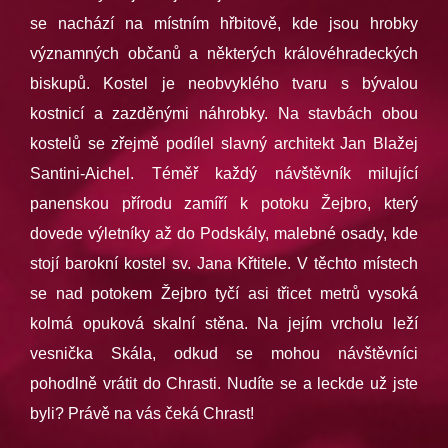
se nachází na místním hřbitově, kde jsou hrobky
významných občanů a některých královéhradeckých
biskupů. Kostel je neobvyklého tvaru s bývalou
kostnicí a zazděnými náhrobky. Na stavbách obou
kostelů se zřejmě podílel slavný architekt Jan Blažej
Santini-Aichel. Téměř každý návštěvník milující
panenskou přírodu zamíří k potoku Žejbro, který
dovede výletníky až do Podskály, malebné osady, kde
stojí barokní kostel sv. Jana Křtitele. V těchto místech
se nad potokem Žejbro tyčí asi třicet metrů vysoká
kolmá opuková skalní stěna. Na jejím vrcholu leží
vesnička Skála, odkud se mohou návštěvníci
pohodlně vrátit do Chrasti. Nudíte se a leckde už jste
byli? Právě na vás čeká Chrast!