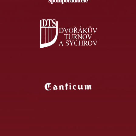
Spolupořadatelé