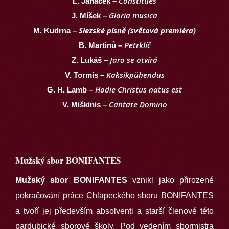
Constitues
L. Janáček –
Gloria musica
J. Míšek –
Slezské písně
(světová premiéra)
M. Kudrna –
Petrklíč
B. Martinů –
Jaro se otvírá
Z. Lukáš –
Kaksikpühendus
V. Tormis –
Hodie Christus natus est
G. H. Lamb –
Cantate Domino
V. Miškinis –
Mužský sbor BONIFANTES
Mužský sbor BONIFANTES
vznikl jako přirozené
pokračování práce Chlapeckého sboru BONIFANTES
a tvoří jej především absolventi a starší členové této
pardubické sborové školy. Pod vedením sbormistra