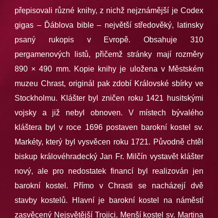
přepisovali různé knihy, z nichž nejznámější je Codex
gigas – Ďáblova bible – největší středověký, latinsky
psaný rukopis v Evropě. Obsahuje 310
pergamenových listů, přičemž stránky mají rozměry
890 × 490 mm. Kopie knihy je uložena v Městském
muzeu Chrast, originál pak zdobí Královské sbírky ve
Stockholmu. Klášter byl zničen roku 1421 husitskými
vojsky a již nebyl obnoven. V místech bývalého
kláštera byl v roce 1696 postaven barokní kostel sv.
Markéty, který byl vysvěcen roku 1721. Původně chtěl
biskup královéhradecký Jan Fr. Milčín vystavět klášter
nový, ale pro nedostatek financí byl realizován jen
barokní kostel. Přímo v Chrasti se nacházejí dvě
stavby kostelů. Hlavní je barokní kostel na náměstí
zasvěcený Nejsvětější Trojici. Menší kostel sv. Martina