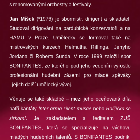
s renomovanými orchestry a festivaly.
Jan Míšek
(*1976) je sbormistr, dirigent a skladatel.
Studoval dirigování na pardubické konzervatoři a na
HAMU v Praze. Umělecky se formoval také na
mistrovských kurzech Helmutha Rillinga, Jerryho
Jordana či Roberta Sunda. V roce 1999 založil sbor
BONIFANTES, ze kterého pod jeho vedením vyrostlo
profesionální hudební zázemí pro mladé zpěváky
i jejich další umělecký vývoj.
Věnuje se také skladbě – mezi jeho oceňovaná díla
Inter arma silent musae
Holčička se
patří kantáty
nebo
sirkami
. Je zakladatelem a ředitelem ZUŠ
BONIFANTES, která se specializuje na výchovu
mladých hudebních talentů. S BONIFANTES podnikl