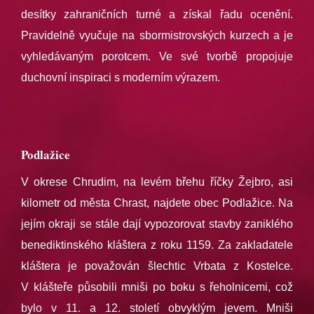
desítky zahraničních turné a získal řadu ocenění.
Pravidelně vyučuje na sbormistrovských kurzech a je
vyhledávaným porotcem. Ve své tvorbě propojuje
duchovní inspiraci s moderním výrazem.
Podlažice
V okrese Chrudim, na levém břehu říčky Žejbro, asi
kilometr od města Chrast, najdete obec Podlažice. Na
jejím okraji se stále dají vypozorovat stavby zaniklého
benediktinského kláštera z roku 1159. Za zakladatele
kláštera je považován šlechtic Vrbata z Kostelce.
V klášteře působili mniši po boku s řeholnicemi, což
bylo v 11. a 12. století obvyklým jevem. Mniši