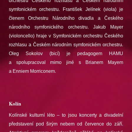
orchestru Českého rozhlasu a Českém národním
symfonickém orchestru. František Jelínek (viola) je
členem Orchestru Národního divadla a Českého
národního symfonického orchestru. Jakub Mayer
(violoncello) hraje v Symfonickém orchestru Českého
rozhlasu a Českém národním symfonickém orchestru.
Oleg Sokolov (bicí) je pedagogem HAMU
a spolupracoval mimo jiné s Brianem Mayem
a Enniem Morriconem.
Kolín
Kolínské kulturní léto – to jsou koncerty a divadelní
představení pod širým nebem od července do září.