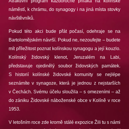
Atraktivní program každoročně přiláká na kolínské
náměstí, k chrámu, do synagogy i na jiná místa stovky
návštěvníků.
Pokud této akci bude přát počasí, odehraje se na
Bartolomějském návrší. Pokud ne, nezoufejte – budete
mít příležitost poznat kolínskou synagogu a její kouzlo.
Kolínský židovský klenot, Jeruzalém na Labi,
představuje ojedinělý soubor židovských památek.
S historií kolínské židovské komunity se nejlépe
seznámíte v synagoze, která je jednou z nejstarších
v Čechách. Svému účelu sloužila – s omezeními – až
do zániku Židovské náboženské obce v Kolíně v roce
1953.
V letošním roce zde kromě stálé expozice Žili tu s námi