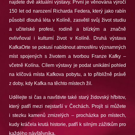
najdete dvě aktuální výstavy. První je věnována výročí
150 let od narození Richarda Federa, který jako rabín
působil dlouhá léta v Kolíně, zasvětil svůj život studiu
a učitelské profesi, rodině a blízkým a značně
ovlivňoval i kulturní život v Kolíně. Druhá výstava
KafkaOrte se pokusí nabídnout atmosféru významných
míst spojených s životem a tvorbou Franze Kafky –
včetně Kolína. Cílem výstavy je podat unikátní pohled
na klíčová místa Kafkova pobytu, a to přibližně právě
z doby, kdy Kafka na těchto místech žil.
Udělejte si čas a navštivte také starý židovský hřbitov,
který patří mezi nejstarší v Čechách. Projít si můžete
i stezku kamenů zmizelých – procházka po místech,
kudy kráčela krutá historie, patří k silným zážitkům pro
každého návštěvníka.