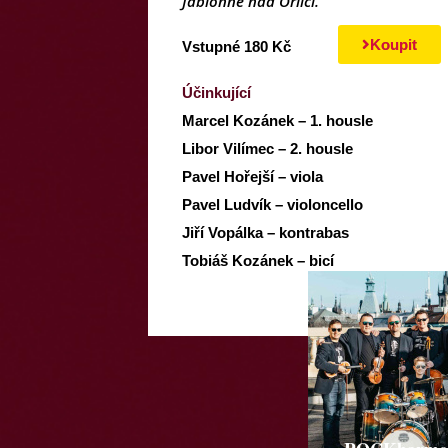
Jablonné nad Orlicí.
Koupit
Vstupné 180 Kč
Účinkující
Marcel Kozánek – 1. housle
Libor Vilímec – 2. housle
Pavel Hořejší – viola
Pavel Ludvík – violoncello
Jiří Vopálka – kontrabas
Tobiáš Kozánek – bicí