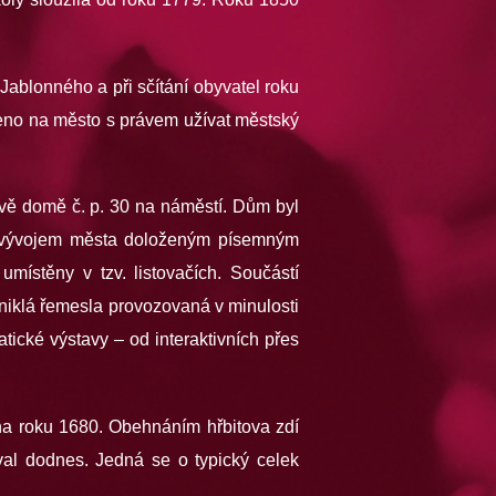
ablonného a při sčítání obyvatel roku
šeno na město s právem užívat městský
vě domě č. p. 30 na náměstí. Dům byl
m vývojem města doloženým písemným
ístěny v tzv. listovačích. Součástí
niklá řemesla provozovaná v minulosti
ické výstavy – od interaktivních přes
ena roku 1680. Obehnáním hřbitova zdí
oval dodnes. Jedná se o typický celek