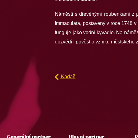
Náměstí s dřevěnými roubenkami z p
Immaculata, postavený v roce 1748 v 
funguje jako vodní kyvadlo. Na námě
dozvědí i pověst o vzniku městského 
Kadaň
Generální partner
Hlavní partner
P