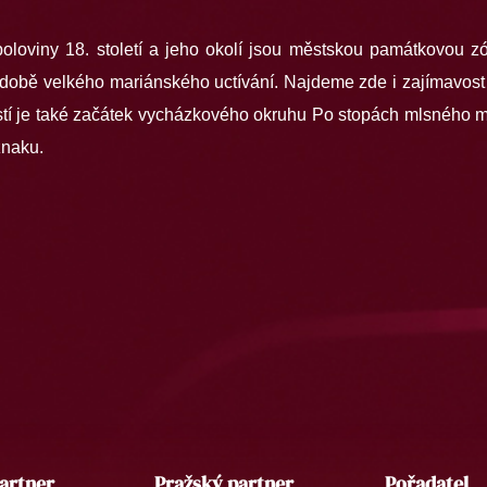
oloviny 18. století a jeho okolí jsou městskou památkovou z
době velkého mariánského uctívání. Najdeme zde i zajímavost z
stí je také začátek vycházkového okruhu Po stopách mlsného m
znaku.
artner
Pražský partner
Pořadatel