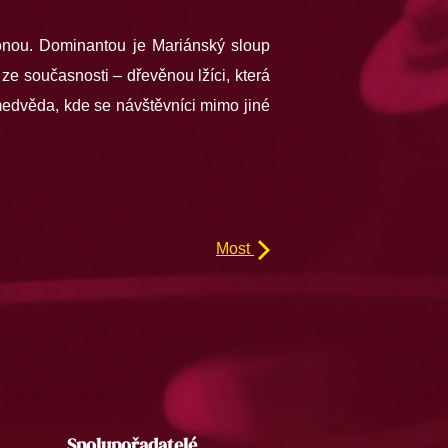
ónou. Dominantou je Mariánský sloup
e současnosti – dřevěnou lžíci, která
edvěda, kde se návštěvníci mimo jiné
Most
Spolupořadatelé