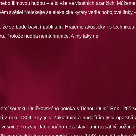
 nebo filmovou hudbu – a to vše ve vlastních aranžích. Můžeme a
m světle! Nelekejte se elektrické kytary vedle hobojové linky 
že se bude bavit i publikum. Hrajeme akusticky i s technikou,
ku. Protože hudba nemá hranice. A my taky ne.
zemí soutoku Orličkovského potoka s Tichou Orlicí. Rok 1285 se
 z roku 1304, kdy je v Základním a nadačním listu opatství 
žní vesnice. Rozvoj Jablonného nezastavil ani rozsáhlý požár
725, mariánský sloup na náměstí z roku 1748 a první budova š