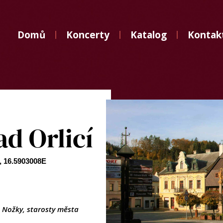
Domů
Domů
Koncerty
Katalog
Kontak
Koncerty
Katalog
Kontakt
d Orlicí
, 16.5903008E
 Nožky, starosty města