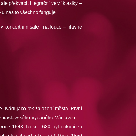
le překvapit i legrační verzí klasiky –
– u nás to všechno funguje.
 v koncertním sále i na louce – hlavně
 uvádí jako rok založení města. První
zbraslavského vydaného Václavem II.
 v roce 1648. Roku 1680 byl dokončen
koly sloužila od roku 1779. Roku 1850