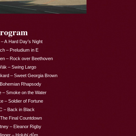
rogram
 – A Hard Day’s Night
ach – Preludium in E
ven – Rock over Beethoven
řák – Swing Largo
inkard – Sweet Georgia Brown
 Bohemian Rhapsody
e – Smoke on the Water
e – Soldier of Fortune
 – Back in Black
 The Final Countdown
tney – Eleanor Rigby
linger – Holubí dům