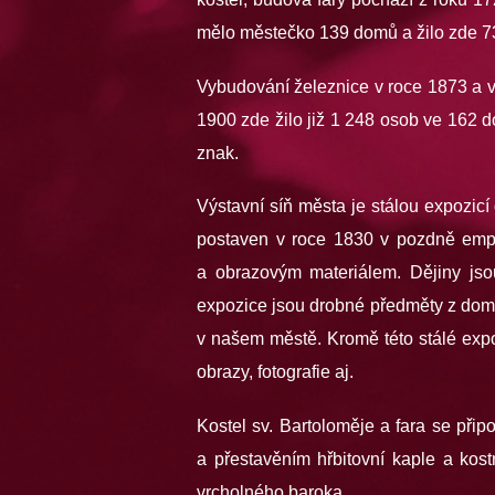
mělo městečko 139 domů a žilo zde 7
Vybudování železnice v roce 1873 a v
1900 zde žilo již 1 248 osob ve 162 
znak.
Výstavní síň města je stálou expozi
postaven v roce 1830 v pozdně emp
a obrazovým materiálem. Dějiny jso
expozice jsou drobné předměty z domá
v našem městě. Kromě této stálé expo
obrazy, fotografie aj.
Kostel sv. Bartoloměje a fara se při
a přestavěním hřbitovní kaple a kost
vrcholného baroka.