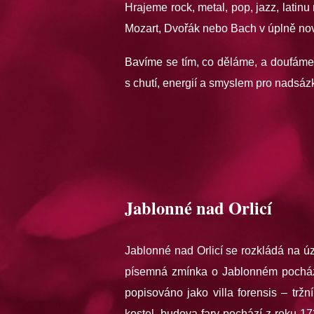
Hrajeme rock, metal, pop, jazz, latinu
Mozart, Dvořák nebo Bach v úplně nové
Bavíme se tím, co děláme, a doufáme, 
s chutí, energií a smyslem pro nadsáz
Jablonné nad Orlicí
Jablonné nad Orlicí se rozkládá na ú
písemná zmínka o Jablonném pochází
popisováno jako villa forensis – tr
kostel, budova fary pochází z roku 1