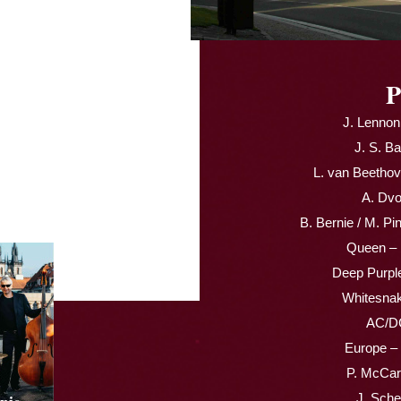
P
J. Lennon
J. S. B
L. van Beetho
A. Dvo
B. Bernie / M. P
Queen –
Deep Purpl
Whitesnak
AC/DC
Europe –
P. McCar
J. Sche