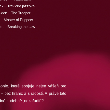
k – Travička jazzová
iden – The Trooper
a – Master of Puppets
est – Breaking the Law
nie, které spojuje nejen vášeň pro
 – bez hranic a s radostí. A právě tato
ádně hudebně „nezařádit“?