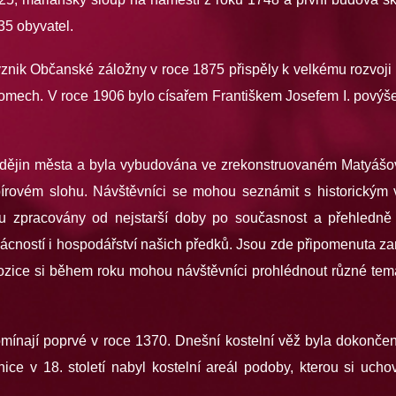
35 obyvatel.
znik Občanské záložny v roce 1875 přispěly k velkému rozvoji J
domech. V roce 1906 bylo císařem Františkem Josefem I. pový
cí dějin města a byla vybudována ve zrekonstruovaném Matyášo
írovém slohu. Návštěvníci se mohou seznámit s historický
u zpracovány od nejstarší doby po současnost a přehledně um
cností i hospodářství našich předků. Jsou zde připomenuta za
zice si během roku mohou návštěvníci prohlédnout různé temat
pomínají poprvé v roce 1370. Dnešní kostelní věž byla dokonč
nice v 18. století nabyl kostelní areál podoby, kterou si uch