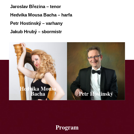
Jaroslav Březina – tenor
Hedvika Mousa Bacha – harfa
Petr Hostinský – varhany
Jakub Hrubý – sbormistr
Hedvika Mousa
Bacha
Petr Hostinský
Program