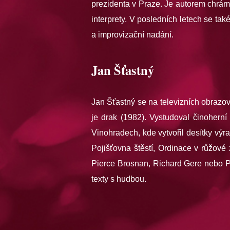
prezidenta v Praze. Je autorem chrámo
interprety. V posledních letech se ta
a improvizační nadání.
Jan Šťastný
Jan Šťastný se na televizních obrazo
je drak (1982). Vystudoval činohern
Vinohradech, kde vytvořil desítky výra
Pojišťovna štěstí, Ordinace v růžov
Pierce Brosnan, Richard Gere nebo Pa
texty s hudbou.