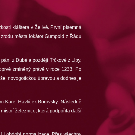
zkosti kláštera v Želivě. První písemná
u zrodu města lokátor Gumpold z Řádu
, páni z Dubé a později Trčkové z Lípy,
 poprvé zmíněný právě v roce 1233. Po
rošel novogotickou úpravou a dodnes je
m Karel Havlíček Borovský. Následně
místní železnice, která podpořila další
í i období normalizace. Přes všechny