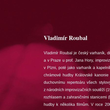
Vladimír Roubal
Vladimír Roubal je český varhaník, di
a v Praze u prof. Jana Hory, improvi
v Plzni, poté jako varhaník a kapeln
chrámové hudby Královské kanonie p
duchovnímu repertoáru všech stylov
z národních improvizačních soutěží (
rozhlasem a zahraničními stanicemi 
hudby k několika filmům. V roce 20