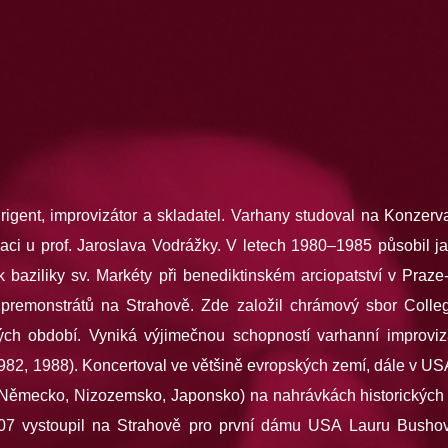
rigent, improvizátor a skladatel. Varhany studoval na Konzerva
zaci u prof. Jaroslava Vodrážky. V letech 1980–1985 působil ja
ík baziliky sv. Markéty při benediktinském arciopatství v Praz
remonstrátů na Strahově. Zde založil chrámový sbor Colle
ých období. Vyniká výjimečnou schopností varhanní improviz
1982, 1988). Koncertoval ve většině evropských zemí, dále v 
(Německo, Nizozemsko, Japonsko) na nahrávkách historických 
07 vystoupil na Strahově pro první dámu USA Lauru Bushovo