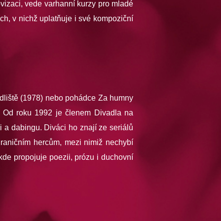
ovizaci, vede varhanní kurzy pro mladé
ch, v nichž uplatňuje i své kompoziční
sídliště (1978) nebo pohádce Za humny
e. Od roku 1992 je členem Divadla na
i a dabingu. Diváci ho znají ze seriálů
hraničním hercům, mezi nimiž nechybí
de propojuje poezii, prózu i duchovní