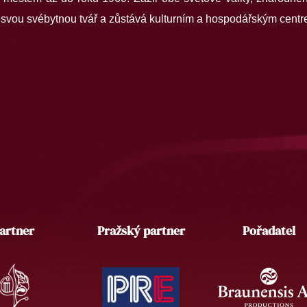
l svou svébytnou tvář a zůstává kulturním a hospodářským centr
artner
Pražský partner
Pořadatel