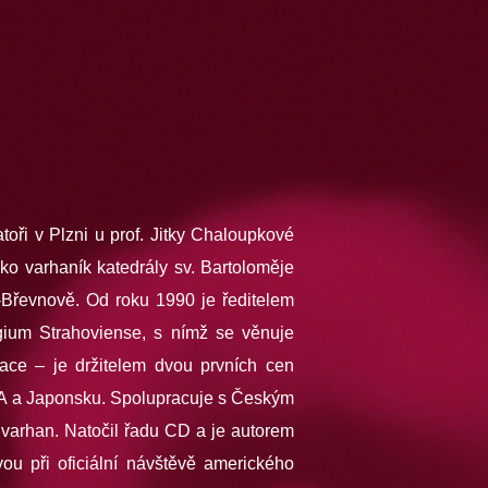
toři v Plzni u prof. Jitky Chaloupkové
ko varhaník katedrály sv. Bartoloměje
e-Břevnově. Od roku 1990 je ředitelem
gium Strahoviense, s nímž se věnuje
ace – je držitelem dvou prvních cen
USA a Japonsku. Spolupracuje s Českým
varhan. Natočil řadu CD a je autorem
u při oficiální návštěvě amerického