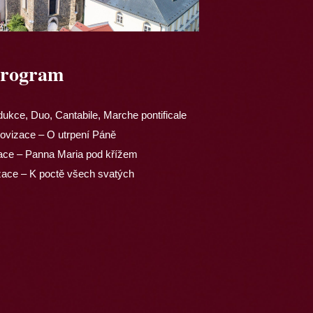
rogram
dukce, Duo, Cantabile, Marche pontificale
ovizace – O utrpení Páně
ace – Panna Maria pod křížem
zace – K poctě všech svatých