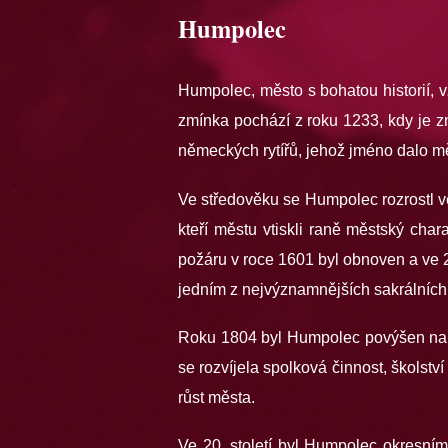
Humpolec
Humpolec, město s bohatou historií, vz
zmínka pochází z roku 1233, kdy je 
německých rytířů, jehož jméno dalo m
Ve středověku se Humpolec rozrostl ve 
kteří městu vtiskli raně městský cha
požáru v roce 1601 byl obnoven a ve 2
jedním z nejvýznamnějších sakrálních 
Roku 1804 byl Humpolec povýšen na 
se rozvíjela spolková činnost, školstv
růst města.
Ve 20. století byl Humpolec okresní