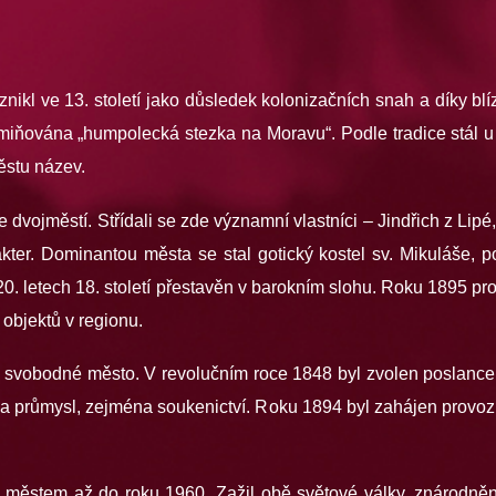
nikl ve 13. století jako důsledek kolonizačních snah a díky blí
zmiňována „humpolecká stezka na Moravu“. Podle tradice stál 
ěstu název.
dvojměstí. Střídali se zde významní vlastníci – Jindřich z Lipé
rakter. Dominantou města se stal gotický kostel sv. Mikuláše,
0. letech 18. století přestavěn v barokním slohu. Roku 1895 p
objektů v regionu.
svobodné město. V revolučním roce 1848 byl zvolen poslance
í a průmysl, zejména soukenictví. Roku 1894 byl zahájen provoz 
m městem až do roku 1960. Zažil obě světové války, znárodněn