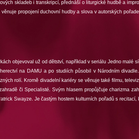
vých skladeb i transkripcí, přednáší o liturgické hudbě a impr
ké věnuje propojení duchovní hudby a slova v autorských pořade
vkách objevoval už od dětství, například v seriálu Jedno malé 
í herectví na DAMU a po studiích působil v Národním divadl
zných rolí. Kromě divadelní kariéry se věnuje také filmu, televiz
é zahradě či Specialisté. Svým hlasem propůjčuje charizma za
trick Swayze. Je častým hostem kulturních pořadů s recitací, k