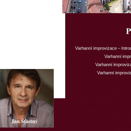
P
Varhanní improvizace – Intro
Varhanní impr
Varhanní improviz
Varhanní improvi
Jan Šťastný