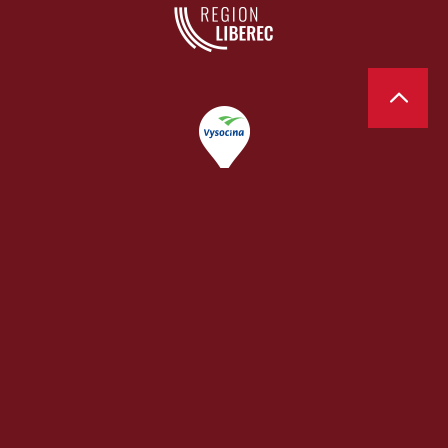
Pořadatel Dvořákova festivalu:
Braunensis Art Productions
s.r.o., IČO:
27590887,
Nekvasilova 569/25, Praha 8, 186 00,
+420 732 124 416,
agentura@braunensis.cz