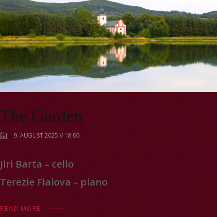
The Garden
9. AUGUST 2025 V 18:00
Jiri Barta – cello
Terezie Fialova – piano
READ MORE