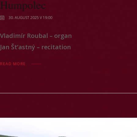
Humpolec
30. AUGUST 2025 V 19:00
Vladimír Roubal – organ
Jan Št’astný – recitation
READ MORE