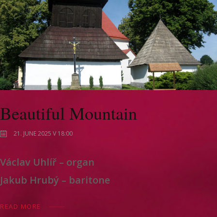
Beautiful Mountain
21. JUNE 2025 V 18:00
Václav Uhlíř – organ
Jakub Hrubý – baritone
READ MORE