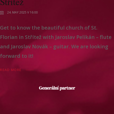
Střítež
24. MAY 2025 V 16:00
Get to know the beautiful church of St.
Florian in Střítež with Jaroslav Pelikán – flute
and Jaroslav Novák – guitar. We are looking
forward to it!
READ MORE
Generální partner