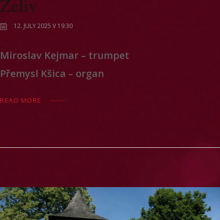
Želiv
12. JULY 2025 V 19:30
Miroslav Kejmar – trumpet
Přemysl Kšica – organ
READ MORE