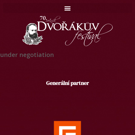
under negotiation
Domů
Generální partner
Koncerty
Catalogue
Contact