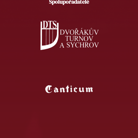
Spolupořadatelé