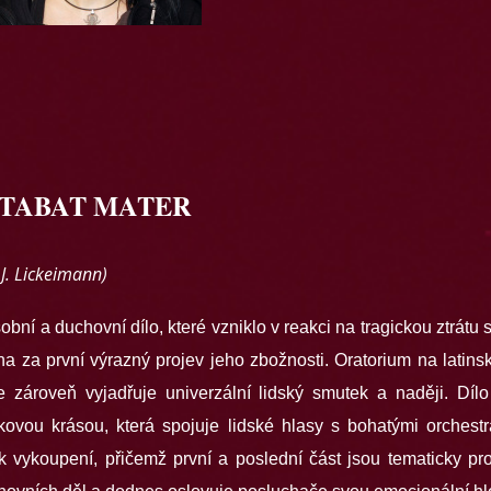
Martin Šrejma
STABAT MATER
 J. Lickeimann)
ní a duchovní dílo, které vzniklo v reakci na tragickou ztrátu s
 za první výrazný projev jeho zbožnosti. Oratorium na latin
e zároveň vyjadřuje univerzální lidský smutek a naději. Díl
ou krásou, která spojuje lidské hlasy s bohatými orchestrál
 k vykoupení, přičemž první a poslední část jsou tematicky pr