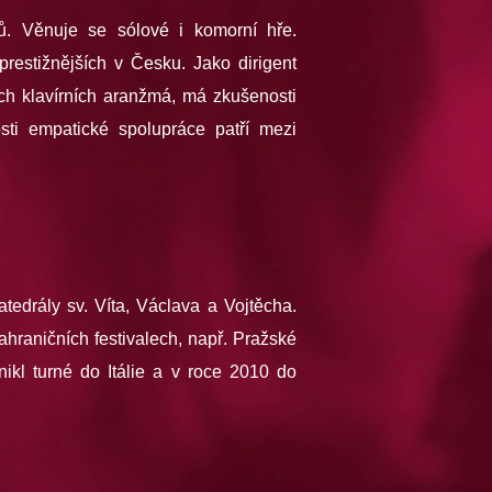
tů. Věnuje se sólové i komorní hře.
prestižnějších v Česku. Jako dirigent
ích klavírních aranžmá, má zkušenosti
sti empatické spolupráce patří mezi
tedrály sv. Víta, Václava a Vojtěcha.
hraničních festivalech, např. Pražské
ikl turné do Itálie a v roce 2010 do