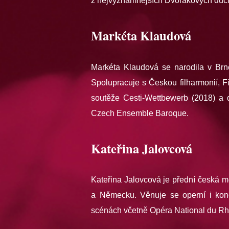
z nejvýznamnějších Dvořákových ducho
Markéta Klaudová
Markéta Klaudová se narodila v Brně
Spolupracuje s Českou filharmonií, F
soutěže Cesti-Wettbewerb (2018) a d
Czech Ensemble Baroque.
Kateřina Jalovcová
Kateřina Jalovcová je přední česká m
a Německu. Věnuje se operní i koncer
scénách včetně Opéra National du Rhi