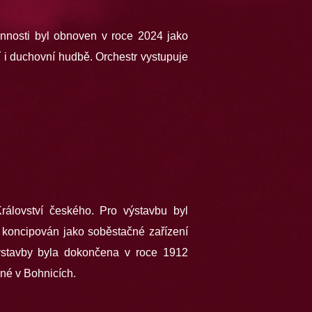
činnosti byl obnoven v roce 2024 jako
í i duchovní hudbě. Orchestr vystupuje
álovství českého. Pro výstavbu byl
 koncipován jako soběstačné zařízení
ýstavby byla dokončena v roce 1912
né v Bohnicích.