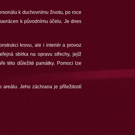
ersonálu k duchovnímu životu, po roce
 navrácen k původnímu účelu. Je dnes
trukci krovu, ale i interiér a provoz
řejná sbírka na opravu střechy, jejíž
ře této důležité památky. Pomoci lze
areálu. Jeho záchrana je příležitostí