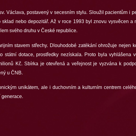
sv. Václava, postavený v secesním stylu. Sloužil pacientům i p
o sklad nebo depozitář. Až v roce 1993 byl znovu vysvěcen a
lem svého druhu v České republice.
rijním stavem střechy. Dlouhodobé zatékání ohrožuje nejen kons
 státní dotace, prostředky nezískala. Proto byla vyhlášena ve
ilionů Kč. Sbírka je otevřená a veřejnost je vyzvána k podpo
ený u ČNB.
tonickým unikátem, ale i duchovním a kulturním centrem celého 
í generace.