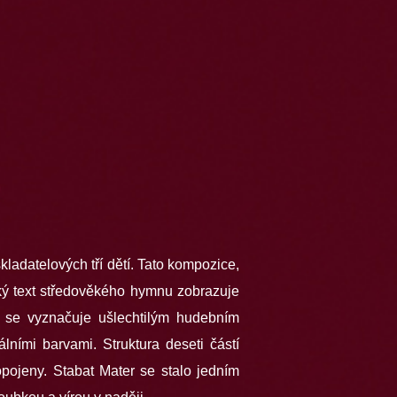
Pavel Švingr
Zdeněk Klauda
kladatelových tří dětí. Tato kompozice,
ský text středověkého hymnu zobrazuje
o se vyznačuje ušlechtilým hudebním
ními barvami. Struktura deseti částí
opojeny. Stabat Mater se stalo jedním