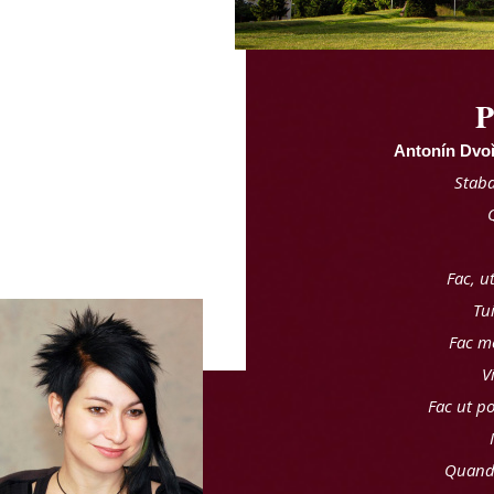
P
Antonín Dvoř
Staba
Fac, u
Tui
Fac me
V
Fac ut p
Quand