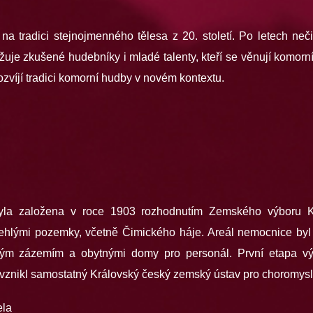
a tradici stejnojmenného tělesa z 20. století. Po letech ne
ružuje zkušené hudebníky i mladé talenty, kteří se věnují komorn
ozvíjí tradici komorní hudby v novém kontextu.
yla založena v roce 1903 rozhodnutím Zemského výboru Kr
lehlými pozemky, včetně Čimického háje. Areál nemocnice byl
ským zázemím a obytnými domy pro personál. První etapa v
vznikl samostatný Královský český zemský ústav pro choromysl
ela