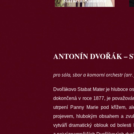
Markéta Klaudová
ANTONÍN DVOŘÁK – 
pro sóla, sbor a komorní orchestr (arr.
Dvořákovo Stabat Mater je hluboce osob
dokončená v roce 1877, je považována
utrpení Panny Marie pod křížem, al
projevem, hlubokým obsahem a zvukov
vytváří dramatický oblouk od bolesti