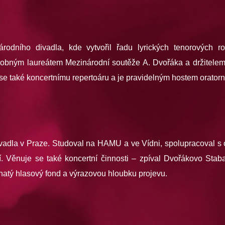
rodního divadla, kde vytvořil řadu lyrických tenorových ro
jnásobným laureátem Mezinárodní soutěže A. Dvořáka a držitel
 se také koncertnímu repertoáru a je pravidelným hostem oratorn
ivadla v Praze. Studoval na HAMU a ve Vídni, spolupracoval s 
. Věnuje se také koncertní činnosti – zpíval Dvořákovo Staba
hatý hlasový fond a výrazovou hloubku projevu.