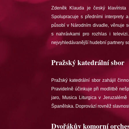
Zdeněk Klauda je český klavírista 
Spolupracuje s předními interprety a
působí v Národním divadle, věnuje se
s nahrávkami pro rozhlas i televiz
nejvyhledávanější hudební partnery s
Pražský katedrální sbor
Pražský katedrální sbor zahájil činn
Pravidelně účinkuje při modlitbě neš
jaro, Musica Liturgica v Jeruzalémě
Španělska. Doprovází rovněž slavnost
Dvořákův komorní orches