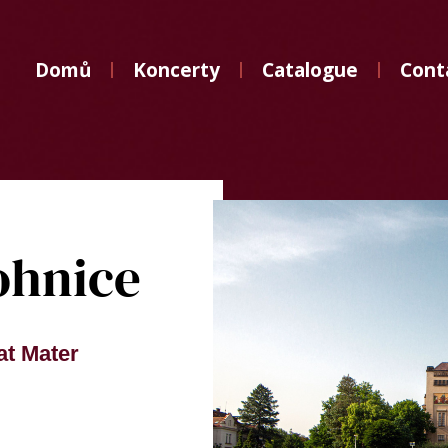
Domů
Domů
Koncerty
Catalogue
Cont
Koncerty
Catalogue
Contact
ohnice
bat Mater