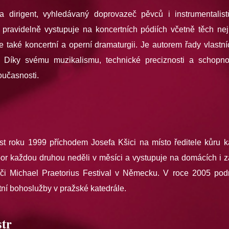
a dirigent, vyhledávaný doprovazeč pěvců i instrumentalis
 pravidelně vystupuje na koncertních pódiích včetně těch nej
 také koncertní a operní dramaturgii. Je autorem řady vlastn
i. Díky svému muzikalismu, technické preciznosti a schopno
oučasnosti.
ost roku 1999 příchodem Josefa Kšici na místo ředitele kůru ka
por každou druhou neděli v měsíci a vystupuje na domácích i za
 či Michael Praetorius Festival v Německu. V roce 2005 podn
ní bohoslužby v pražské katedrále.
tr