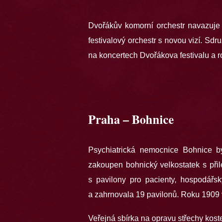
Dvořákův komorní orchestr navazuje n
festivalový orchestr s novou vizí. Sd
na koncertech Dvořákova festivalu a r
Praha – Bohnice
Psychiatrická nemocnice Bohnice b
zakoupen bohnický velkostatek s při
s pavilony pro pacienty, hospodář
a zahrnovala 19 pavilonů. Roku 1909 
Veřejná sbírka na opravu střechy kost