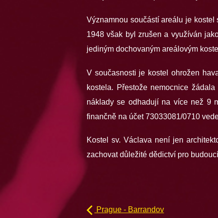
Významnou součástí areálu je kostel 
1948 však byl zrušen a využíván jak
jediným dochovaným areálovým koste
V současnosti je kostel ohrožen hava
kostela. Přestože nemocnice žádala o
náklady se odhadují na více než 9 m
finančně na účet 73033081/0710 ved
Kostel sv. Václava není jen architek
zachovat důležité dědictví pro budouc
Prague - Barrandov