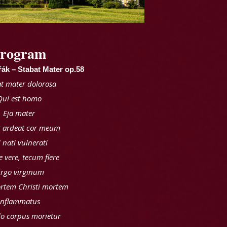
rogram
ák – Stabat Mater op.58
t mater dolorosa
Qui est homo
Eja mater
t ardeat cor meum
 nati vulnerati
 vere, tecum flere
irgo virginum
ortem Christi mortem
Inflammatus
o corpus morietur