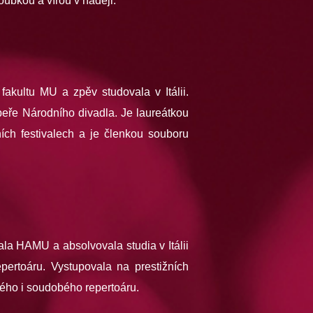
ubkou a vírou v naději.
akultu MU a zpěv studovala v Itálii.
peře Národního divadla. Je laureátkou
ích festivalech a je členkou souboru
la HAMU a absolvovala studia v Itálii
epertoáru. Vystupovala na prestižních
ého i soudobého repertoáru.