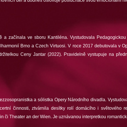
vních děl a dodnes oslovuje posluchače svou emocionální hlo
 a začínala ve sboru Kantiléna. Vystudovala Pedagogickou f
ilharmonií Brno a Czech Virtuosi. V roce 2017 debutovala v O
ržitelkou Ceny Jantar (2022). Pravidelně vystupuje na předn
ezzosopranistka a sólistka Opery Národního divadla. Vystudova
tní činnosti, ztvárnila desítky rolí domácího i světového r
n či Theater an der Wien. Je uznávanou interpretkou romantick