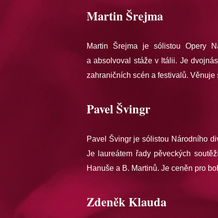
Martin Šrejma
Martin Šrejma je sólistou Opery Ná
a absolvoval stáže v Itálii. Je dvo
zahraničních scén a festivalů. Věnuje
Pavel Švingr
Pavel Švingr je sólistou Národního d
Je laureátem řady pěveckých soutěží
Hanuše a B. Martinů. Je ceněn pro bo
Zdeněk Klauda