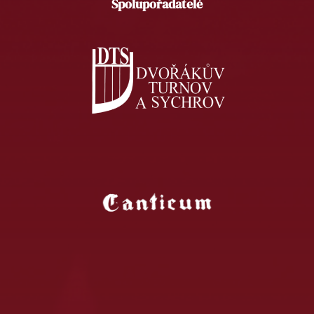
Spolupořadatelé