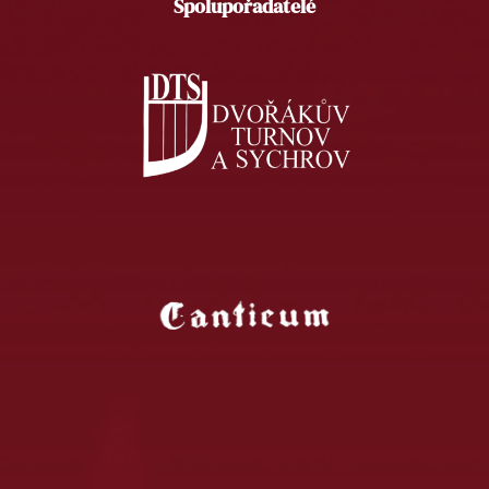
Spolupořadatelé