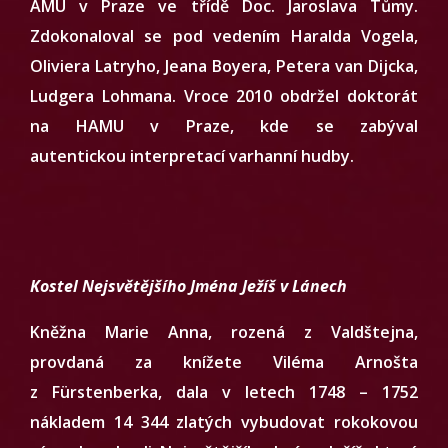
AMU v Praze ve třídě Doc. Jaroslava Tůmy.
Zdokonaloval se pod vedením Haralda Vogela,
Oliviera Latryho, Jeana Boyera, Petera van Dijcka,
Ludgera Lohmana. Vroce 2010 obdržel doktorát
na HAMU v Praze, kde se zabýval
autentickou interpretací varhanní hudby.
Kostel Nejsvětějšího Jména Ježíš v Lánech
Kněžna Marie Anna, rozená z Valdštejna,
provdaná za knížete Viléma Arnošta
z Fürstenberka, dala v letech 1748 – 1752
nákladem 14 344 zlatých vybudovat rokokovou