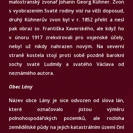
malostranský zvonař Johann Georg Kühner. Zvon
s vyobrazením Svaté rodiny visí na věži doposud,
druhý Kühnerův zvon byl v r. 1852 přelit a nesl
pak obraz sv. Františka Xaverského, ale když ho
v únoru 1917 zrekvírovali pro vojenské účely,
nebyl už nikdy nahrazen novým. Na severní
straně kostela stojí proti sobě pozdně barokní
sochy svaté Ludmily a svatého Václava od
neznámého autora.
Obec Lány
Název obce Lány je sice odvozen od slova lán,
které označovalo jistou výměru
polnohospodářských pozemků, ale rozloha
zemědělské půdy na jejich katastrálním území činí