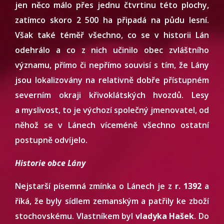
jen něco málo přes jednu čtvrtinu této plochy,
zatímco skoro 2 500 ha připadá na půdu lesní.
Však také téměř všechno, co se v historii Lán
odehrálo a co z nich učinilo obec zvláštního
významu, přímo či nepřímo souvisí s tím, že Lány
jsou lokalizovány na relativně dobře přístupném
severním okraji křivoklátských hvozdů. Lesy
a myslivost, to je výchozí společný jmenovatel, od
něhož se v Lánech víceméně všechno ostatní
postupně odvíjelo.
Historie obce Lány
Nejstarší písemná zmínka o Lánech je z
r. 1392
a
říká, že byly sídlem zemanským a patřily ke zboží
stochovskému. Vlastníkem byl
vladyka Hašek
. Do