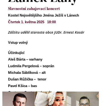
Slavnostní zahajovací koncert
Kostel Nejsvětějšího Jména Ježíš v Lánech
Čtvrtek 1. května 2025 18:00
Záštitu udělil starosta obce JUDr. Ernest Kosár
Vstup volný
Účinkující
Aleš Bárta – varhany
Ludmila Pergelová – soprán
Michala Sáblíková – alt
Dušan Růžička – tenor
Pavel Kšica – bas
Cantores Cantant a hosté
Jakub Hrubý – sbormistr