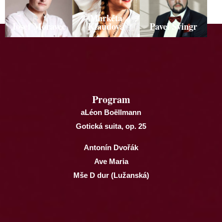
Markéta
Josef Moravec
Klaudová
Pavel Švingr
Program
aLéon Boëllmann
Gotická suita, op. 25
Antonín Dvořák
Ave Maria
Mše D dur (Lužanská)