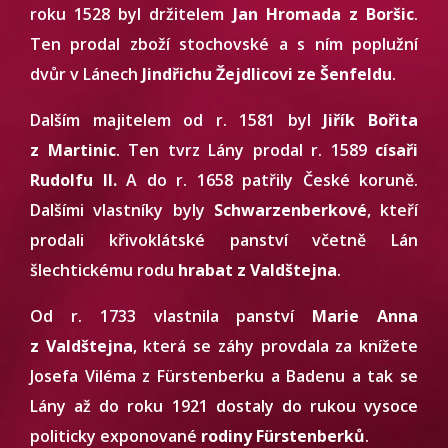
roku 1528 byl držitelem
Jan Hromada z Boršic
.
Ten prodal zboží stochovské a s ním poplužní
dvůr v Lánech
Jindřichu Žejdlicovi ze Šenfeldu
.
Dalším majitelem od r. 1581 byl
Jiřík Bořita
z Martinic
. Ten tvrz Lány prodal r. 1589
císaři
Rudolfu II.
A do r. 1658 patřily České koruně.
Dalšími vlastníky byly
Schwarzenberkové
, kteří
prodali křivoklátské panství včetně Lán
šlechtickému rodu
hrabat z Valdštejna
.
Od r. 1733 vlastnila panství
Marie Anna
z Valdštejna
, která se záhy provdala za knížete
Josefa Viléma z Fürstenberku a Badenu a tak se
Lány až do roku 1921 dostaly do rukou vysoce
politicky exponované
rodiny Fürstenberků
.