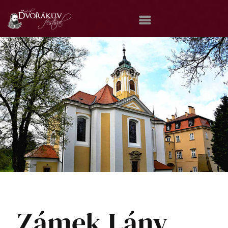
Domů
Koncerty
Katalog
Dvořákův cestovní pas
Kontakt
Zámek Lány