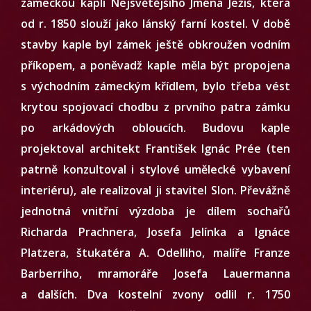
zámeckou kapli Nejsvětějšího Jména Ježíš, která
od r. 1850 slouží jako lánský farní kostel. V době
stavby kaple byl zámek ještě obkroužen vodním
příkopem, a poněvadž kaple měla být propojena
s východním zámeckým křídlem, bylo třeba vést
krytou spojovací chodbu z prvního patra zámku
po arkádových obloucích. Budovu kaple
projektoval architekt František Ignác Prée (ten
patrně konzultoval i stylové umělecké vybavení
interiéru), ale realizoval ji stavitel Slon. Převážně
jednotná vnitřní výzdoba je dílem sochařů
Richarda Prachnera, Josefa Jelínka a Ignáce
Platzera, štukatéra A. Odelliho, malíře Franze
Barberriho, mramoráře Josefa Lauermanna
a dalších. Dva kostelní zvony odlil r. 1750